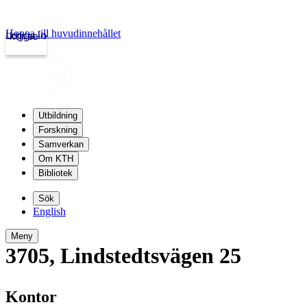
Hoppa till huvudinnehållet
Logga in
kth.se
Utbildning
Forskning
Samverkan
Om KTH
Bibliotek
Sök
English
Meny
3705
,
Lindstedtsvägen 25
Kontor