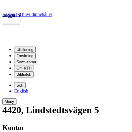
Hoppa till huvudinnehållet
Logga in
kth.se
Utbildning
Forskning
Samverkan
Om KTH
Bibliotek
Sök
English
Meny
4420
,
Lindstedtsvägen 5
Kontor