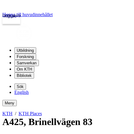
Hoppa till huvudinnehållet
Logga in
kth.se
Utbildning
Forskning
Samverkan
Om KTH
Bibliotek
Sök
English
Meny
KTH
KTH Places
A425
,
Brinellvägen 83