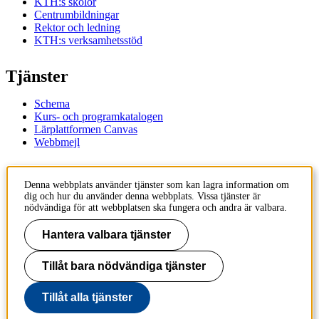
KTH:s skolor
Centrumbildningar
Rektor och ledning
KTH:s verksamhetsstöd
Tjänster
Schema
Kurs- och programkatalogen
Lärplattformen Canvas
Webbmejl
Kontakt
Denna webbplats använder tjänster som kan lagra information om
dig och hur du använder denna webbplats. Vissa tjänster är
KTH
nödvändiga för att webbplatsen ska fungera och andra är valbara.
100 44 Stockholm
+46 8 790 60 00
Hantera valbara tjänster
Kontakta KTH
Tillåt bara nödvändiga tjänster
Jobba på KTH
Press och media
Faktura och betalning KTH
Tillåt alla tjänster
Om KTH:s webbplatser