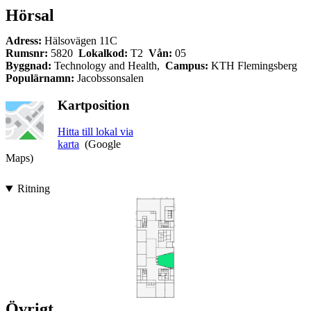
Hörsal
Adress:
Hälsovägen 11C
Rumsnr:
5820
Lokalkod:
T2
Vån:
05
Byggnad:
Technology and Health,
Campus:
KTH Flemingsberg
Populärnamn:
Jacobssonsalen
Kartposition
Hitta till lokal via
karta
(Google
Maps)
Ritning
Övrigt