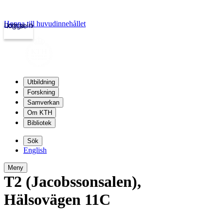
Hoppa till huvudinnehållet
Logga in
kth.se
Utbildning
Forskning
Samverkan
Om KTH
Bibliotek
Sök
English
Meny
T2 (Jacobssonsalen)
,
Hälsovägen 11C