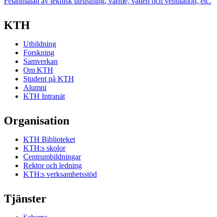
Felanmälan av teknisk utrustning, värme, vatten och ventilation, etc.
KTH
Utbildning
Forskning
Samverkan
Om KTH
Student på KTH
Alumni
KTH Intranät
Organisation
KTH Biblioteket
KTH:s skolor
Centrumbildningar
Rektor och ledning
KTH:s verksamhetsstöd
Tjänster