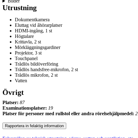
Bilder
Utrustning
Dokumentkamera
Eluttag vid åhörarplatser
HDMI-ingång, 1 st
Högtalare
Krittavla, 2 st
Mörkläggningsgardiner
Projektor, 3 st
Touchpanel
Trådlös bildöverföring
Trådlös handsfree-mikrofon, 2 st
Trådlös mikrofon, 2 st
Vatten
Övrigt
Platser:
87
Examinationsplatser:
19
Platser för personer med rullstol eller andra rörelsehjälpmedel:
2
Rapportera in felaktig information