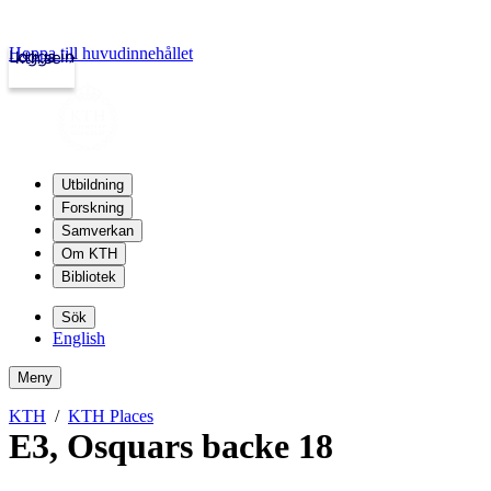
Hoppa till huvudinnehållet
Logga in
kth.se
Utbildning
Forskning
Samverkan
Om KTH
Bibliotek
Sök
English
Meny
KTH
KTH Places
E3
,
Osquars backe 18