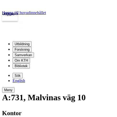
Hoppa till huvudinnehållet
Logga in
kth.se
Utbildning
Forskning
Samverkan
Om KTH
Bibliotek
Sök
English
Meny
A:731
,
Malvinas väg 10
Kontor