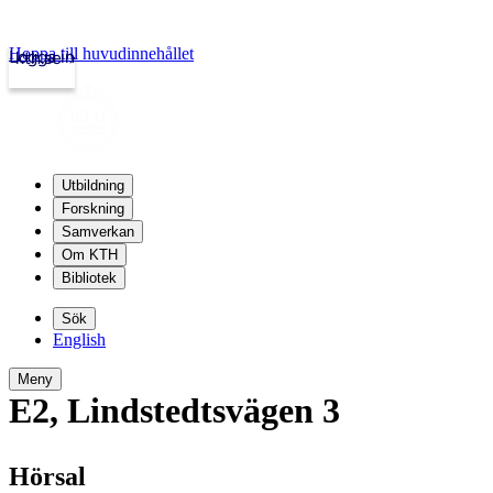
Hoppa till huvudinnehållet
Logga in
kth.se
Utbildning
Forskning
Samverkan
Om KTH
Bibliotek
Sök
English
Meny
E2
,
Lindstedtsvägen 3
Hörsal