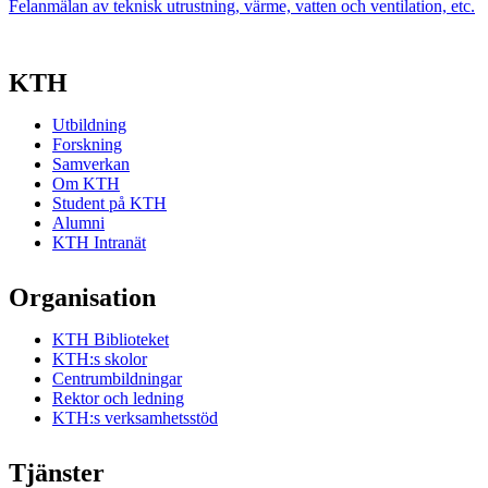
Felanmälan av teknisk utrustning, värme, vatten och ventilation, etc.
KTH
Utbildning
Forskning
Samverkan
Om KTH
Student på KTH
Alumni
KTH Intranät
Organisation
KTH Biblioteket
KTH:s skolor
Centrumbildningar
Rektor och ledning
KTH:s verksamhetsstöd
Tjänster