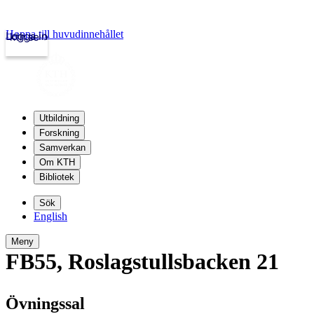
Hoppa till huvudinnehållet
Logga in
kth.se
Utbildning
Forskning
Samverkan
Om KTH
Bibliotek
Sök
English
Meny
FB55
,
Roslagstullsbacken 21
Övningssal