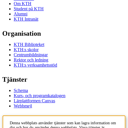
Om KTH
Student på KTH
Alumni
KTH Intranät
Organisation
KTH Biblioteket
KTH:s skolor
Centrumbildningar
Rektor och ledning
KTH:s verksamhetsstöd
Tjänster
Schema
Kurs- och programkatalogen
Lärplattformen Canvas
Webbmejl
Kontakt
Denna webbplats använder tjänster som kan lagra information om
dig och hur du använder denna webbplats. Vissa tjänster är