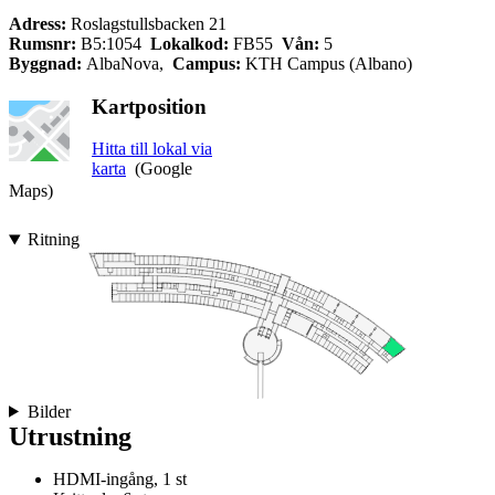
Adress:
Roslagstullsbacken 21
Rumsnr:
B5:1054
Lokalkod:
FB55
Vån:
5
Byggnad:
AlbaNova,
Campus:
KTH Campus (Albano)
Kartposition
Hitta till lokal via
karta
(Google
Maps)
Ritning
Bilder
Utrustning
HDMI-ingång, 1 st