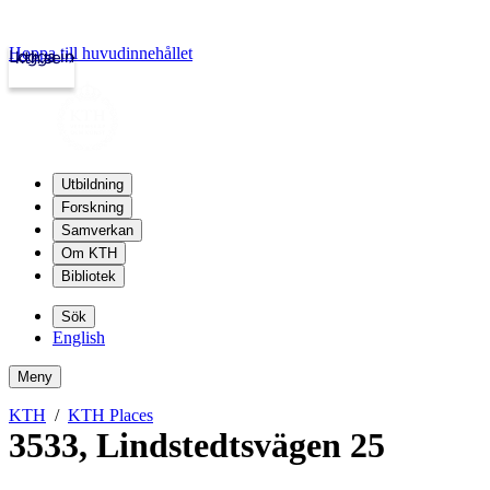
Hoppa till huvudinnehållet
Logga in
kth.se
Utbildning
Forskning
Samverkan
Om KTH
Bibliotek
Sök
English
Meny
KTH
KTH Places
3533
,
Lindstedtsvägen 25