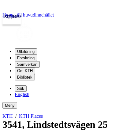
Hoppa till huvudinnehållet
Logga in
kth.se
Utbildning
Forskning
Samverkan
Om KTH
Bibliotek
Sök
English
Meny
KTH
KTH Places
3541
,
Lindstedtsvägen 25