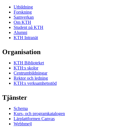
Utbildning
Forskning
Samverkan
Om KTH
Student på KTH
Alumni
KTH Intranät
Organisation
KTH Biblioteket
KTH:s skolor
Centrumbildningar
Rektor och ledning
KTH:s verksamhetsstöd
Tjänster
Schema
Kurs- och programkatalogen
Lärplattformen Canvas
Webbmejl