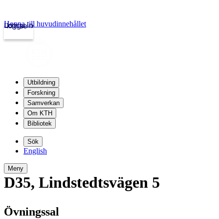
Hoppa till huvudinnehållet
Logga in
kth.se
Utbildning
Forskning
Samverkan
Om KTH
Bibliotek
Sök
English
Meny
D35
,
Lindstedtsvägen 5
Övningssal