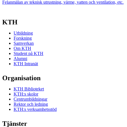
Felanmälan av teknisk utrustning, värme, vatten och ventilation, etc.
KTH
Utbildning
Forskning
Samverkan
Om KTH
Student på KTH
Alumni
KTH Intranät
Organisation
KTH Biblioteket
KTH:s skolor
Centrumbildningar
Rektor och ledning
KTH:s verksamhetsstöd
Tjänster