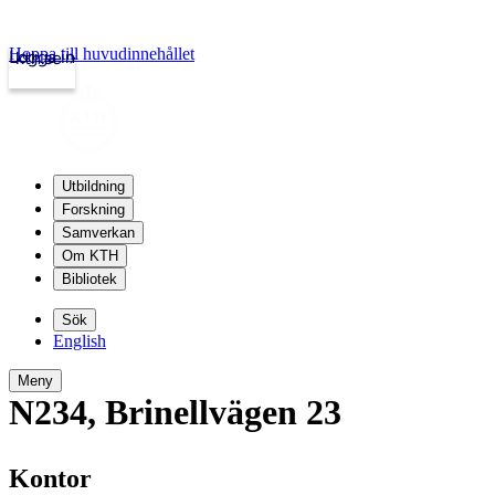
Hoppa till huvudinnehållet
Logga in
kth.se
Utbildning
Forskning
Samverkan
Om KTH
Bibliotek
Sök
English
Meny
N234
,
Brinellvägen 23
Kontor