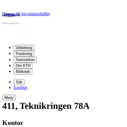
Hoppa till huvudinnehållet
Logga in
kth.se
Utbildning
Forskning
Samverkan
Om KTH
Bibliotek
Sök
English
Meny
411
,
Teknikringen 78A
Kontor