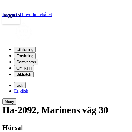
Hoppa till huvudinnehållet
Logga in
kth.se
Utbildning
Forskning
Samverkan
Om KTH
Bibliotek
Sök
English
Meny
Ha-2092
,
Marinens väg 30
Hörsal