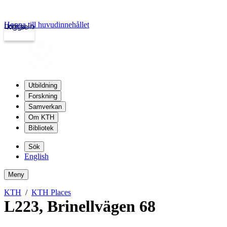
Hoppa till huvudinnehållet
Logga in
kth.se
Utbildning
Forskning
Samverkan
Om KTH
Bibliotek
Sök
English
Meny
KTH
KTH Places
L223
,
Brinellvägen 68