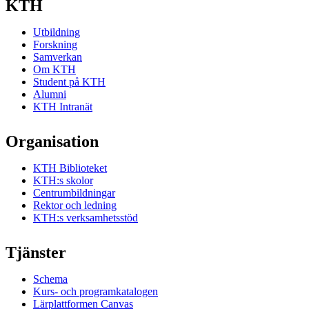
KTH
Utbildning
Forskning
Samverkan
Om KTH
Student på KTH
Alumni
KTH Intranät
Organisation
KTH Biblioteket
KTH:s skolor
Centrumbildningar
Rektor och ledning
KTH:s verksamhetsstöd
Tjänster
Schema
Kurs- och programkatalogen
Lärplattformen Canvas