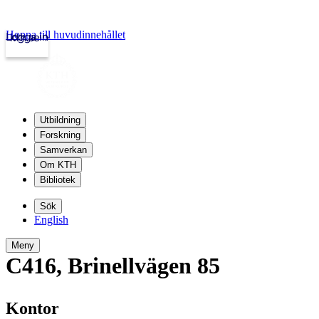
Hoppa till huvudinnehållet
Logga in
kth.se
Utbildning
Forskning
Samverkan
Om KTH
Bibliotek
Sök
English
Meny
C416
,
Brinellvägen 85
Kontor