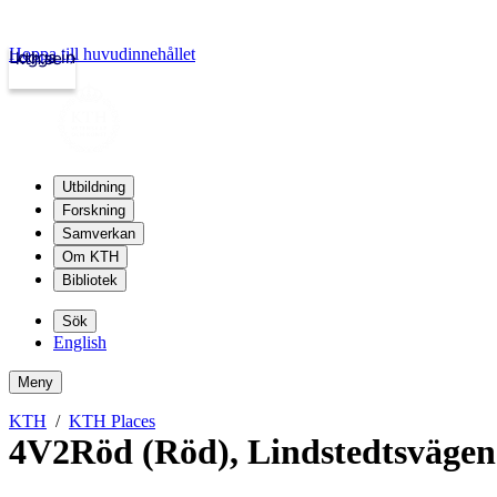
Hoppa till huvudinnehållet
Logga in
kth.se
Utbildning
Forskning
Samverkan
Om KTH
Bibliotek
Sök
English
Meny
KTH
KTH Places
4V2Röd (Röd)
,
Lindstedtsvägen