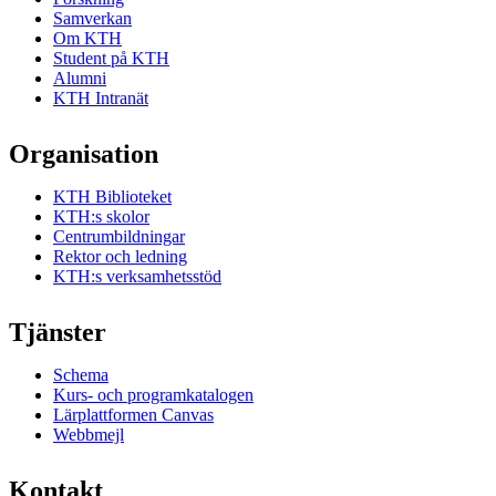
Samverkan
Om KTH
Student på KTH
Alumni
KTH Intranät
Organisation
KTH Biblioteket
KTH:s skolor
Centrumbildningar
Rektor och ledning
KTH:s verksamhetsstöd
Tjänster
Schema
Kurs- och programkatalogen
Lärplattformen Canvas
Webbmejl
Kontakt