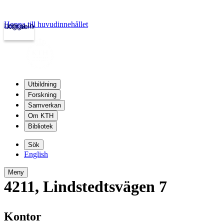
Hoppa till huvudinnehållet
Logga in
kth.se
Utbildning
Forskning
Samverkan
Om KTH
Bibliotek
Sök
English
Meny
4211
,
Lindstedtsvägen 7
Kontor