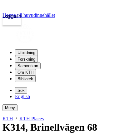
Hoppa till huvudinnehållet
Logga in
kth.se
Utbildning
Forskning
Samverkan
Om KTH
Bibliotek
Sök
English
Meny
KTH
KTH Places
K314
,
Brinellvägen 68