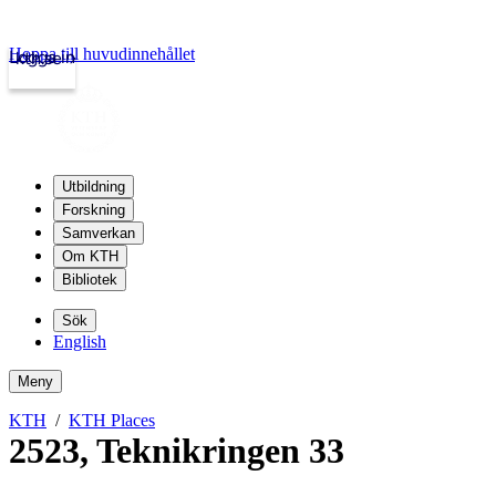
Hoppa till huvudinnehållet
Logga in
kth.se
Utbildning
Forskning
Samverkan
Om KTH
Bibliotek
Sök
English
Meny
KTH
KTH Places
2523
,
Teknikringen 33