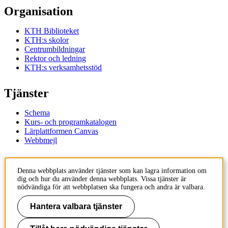
Organisation
KTH Biblioteket
KTH:s skolor
Centrumbildningar
Rektor och ledning
KTH:s verksamhetsstöd
Tjänster
Schema
Kurs- och programkatalogen
Lärplattformen Canvas
Webbmejl
Kontakt
Denna webbplats använder tjänster som kan lagra information om
dig och hur du använder denna webbplats. Vissa tjänster är
KTH
nödvändiga för att webbplatsen ska fungera och andra är valbara.
100 44 Stockholm
+46 8 790 60 00
Hantera valbara tjänster
Kontakta KTH