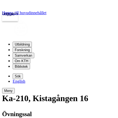
Hoppa till huvudinnehållet
Logga in
kth.se
Utbildning
Forskning
Samverkan
Om KTH
Bibliotek
Sök
English
Meny
Ka-210
,
Kistagången 16
Övningssal