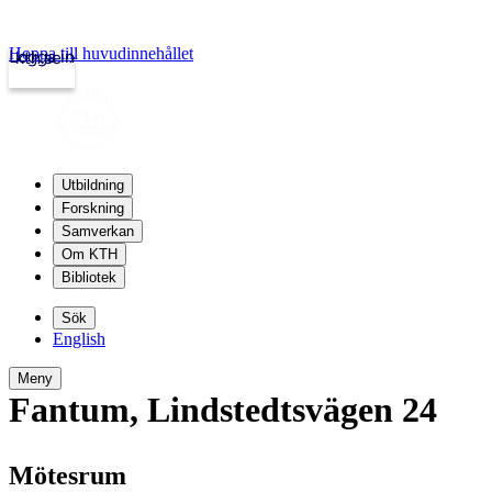
Hoppa till huvudinnehållet
Logga in
kth.se
Utbildning
Forskning
Samverkan
Om KTH
Bibliotek
Sök
English
Meny
Fantum
,
Lindstedtsvägen 24
Mötesrum