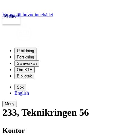
Hoppa till huvudinnehållet
Logga in
kth.se
Utbildning
Forskning
Samverkan
Om KTH
Bibliotek
Sök
English
Meny
233
,
Teknikringen 56
Kontor