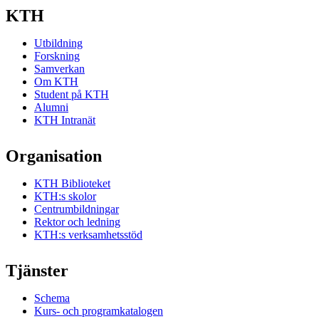
KTH
Utbildning
Forskning
Samverkan
Om KTH
Student på KTH
Alumni
KTH Intranät
Organisation
KTH Biblioteket
KTH:s skolor
Centrumbildningar
Rektor och ledning
KTH:s verksamhetsstöd
Tjänster
Schema
Kurs- och programkatalogen