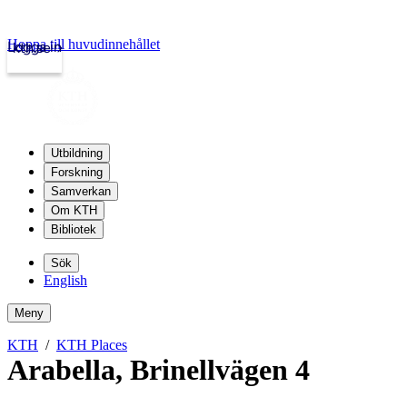
Hoppa till huvudinnehållet
Logga in
kth.se
Utbildning
Forskning
Samverkan
Om KTH
Bibliotek
Sök
English
Meny
KTH
KTH Places
Arabella
,
Brinellvägen 4