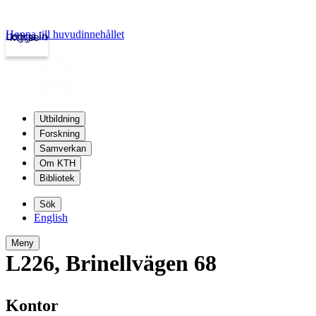
Hoppa till huvudinnehållet
Logga in
kth.se
Utbildning
Forskning
Samverkan
Om KTH
Bibliotek
Sök
English
Meny
L226
,
Brinellvägen 68
Kontor