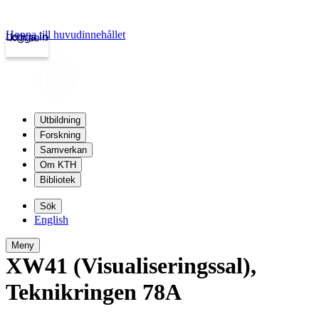
Hoppa till huvudinnehållet
Logga in
kth.se
Utbildning
Forskning
Samverkan
Om KTH
Bibliotek
Sök
English
Meny
XW41 (Visualiseringssal)
,
Teknikringen 78A