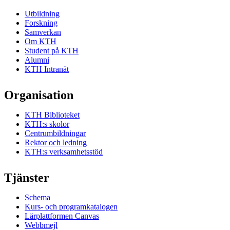
Utbildning
Forskning
Samverkan
Om KTH
Student på KTH
Alumni
KTH Intranät
Organisation
KTH Biblioteket
KTH:s skolor
Centrumbildningar
Rektor och ledning
KTH:s verksamhetsstöd
Tjänster
Schema
Kurs- och programkatalogen
Lärplattformen Canvas
Webbmejl