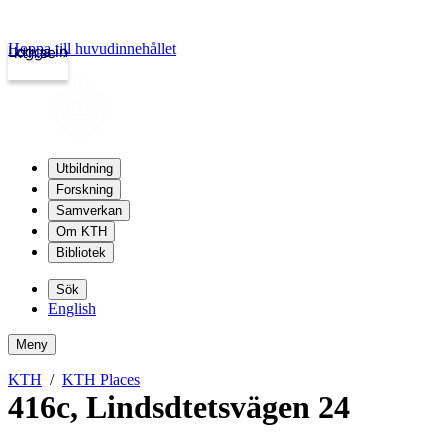
Hoppa till huvudinnehållet
Logga in
kth.se
Utbildning
Forskning
Samverkan
Om KTH
Bibliotek
Sök
English
Meny
KTH
KTH Places
416c
,
Lindsdtetsvägen 24