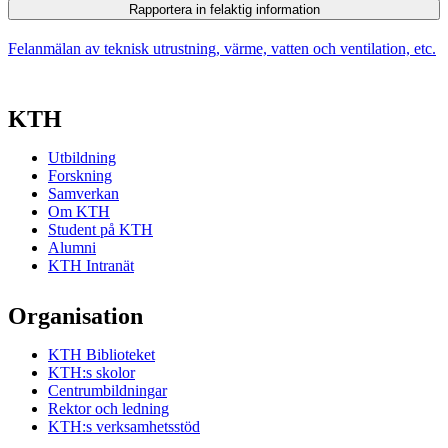
Rapportera in felaktig information
Felanmälan av teknisk utrustning, värme, vatten och ventilation, etc.
KTH
Utbildning
Forskning
Samverkan
Om KTH
Student på KTH
Alumni
KTH Intranät
Organisation
KTH Biblioteket
KTH:s skolor
Centrumbildningar
Rektor och ledning
KTH:s verksamhetsstöd