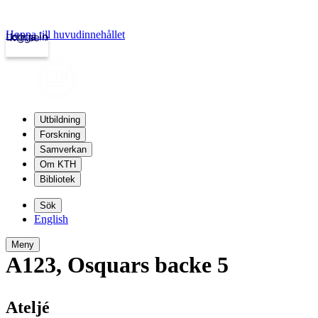
Hoppa till huvudinnehållet
Logga in
kth.se
Utbildning
Forskning
Samverkan
Om KTH
Bibliotek
Sök
English
Meny
A123
,
Osquars backe 5
Ateljé