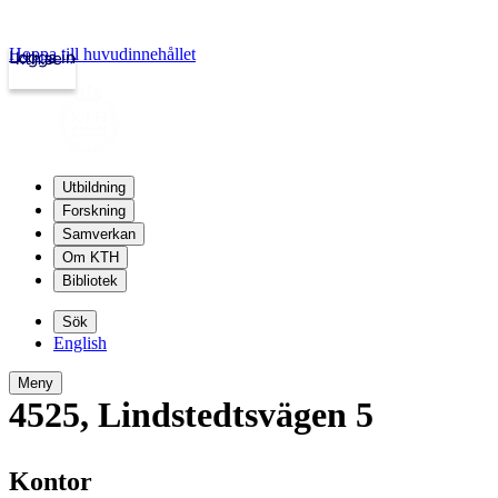
Hoppa till huvudinnehållet
Logga in
kth.se
Utbildning
Forskning
Samverkan
Om KTH
Bibliotek
Sök
English
Meny
4525
,
Lindstedtsvägen 5
Kontor