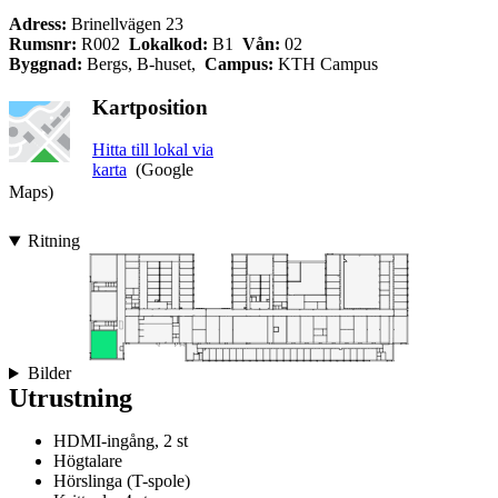
Adress:
Brinellvägen 23
Rumsnr:
R002
Lokalkod:
B1
Vån:
02
Byggnad:
Bergs, B-huset,
Campus:
KTH Campus
Kartposition
Hitta till lokal via
karta
(Google
Maps)
Ritning
Bilder
Utrustning
HDMI-ingång, 2 st
Högtalare
Hörslinga (T-spole)