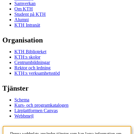
Samverkan
Om KTH
Student på KTH
Alumni
KTH Intranät
Organisation
KTH Biblioteket
KTH:s skolor
Centrumbildningar
Rektor och ledning
KTH:s verksamhetsstöd
Tjänster
Schema
Kurs- och programkatalogen
Lärplattformen Canvas
Webbmejl
Kontakt
Denna webbplats använder tjänster som kan lagra information om