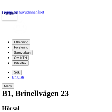
Hoppa till huvudinnehållet
Logga in
kth.se
Utbildning
Forskning
Samverkan
Om KTH
Bibliotek
Sök
English
Meny
B1
,
Brinellvägen 23
Hörsal