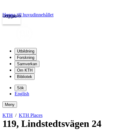
Hoppa till huvudinnehållet
Logga in
kth.se
Utbildning
Forskning
Samverkan
Om KTH
Bibliotek
Sök
English
Meny
KTH
KTH Places
119
,
Lindstedtsvägen 24