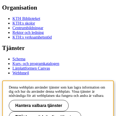
Organisation
KTH Biblioteket
KTH:s skolor
Centrumbildningar
Rektor och ledning
KTH:s verksamhetsstöd
Tjänster
Schema
Kurs- och programkatalogen
Lärplattformen Canvas
Webbmejl
Kontakt
Denna webbplats använder tjänster som kan lagra information om
dig och hur du använder denna webbplats. Vissa tjänster är
KTH
nödvändiga för att webbplatsen ska fungera och andra är valbara.
100 44 Stockholm
+46 8 790 60 00
Hantera valbara tjänster
Kontakta KTH