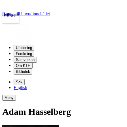
Hoppa till huvudinnehållet
Logga in
kth.se
Utbildning
Forskning
Samverkan
Om KTH
Bibliotek
Sök
English
Meny
Adam Hasselberg