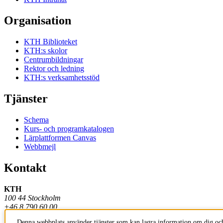
Organisation
KTH Biblioteket
KTH:s skolor
Centrumbildningar
Rektor och ledning
KTH:s verksamhetsstöd
Tjänster
Schema
Kurs- och programkatalogen
Lärplattformen Canvas
Webbmejl
Kontakt
KTH
100 44 Stockholm
+46 8 790 60 00
Denna webbplats använder tjänster som kan lagra information om dig och