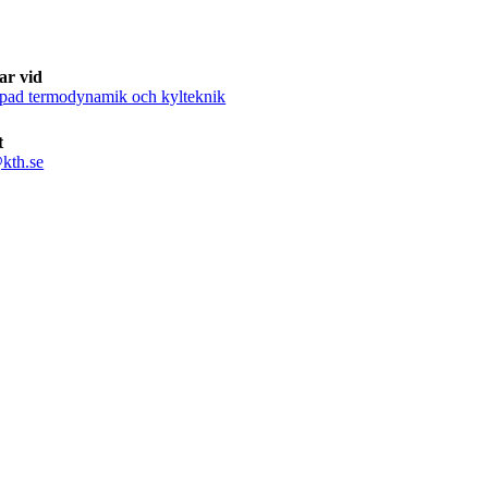
ar vid
mpad termodynamik och kylteknik
t
kth.se