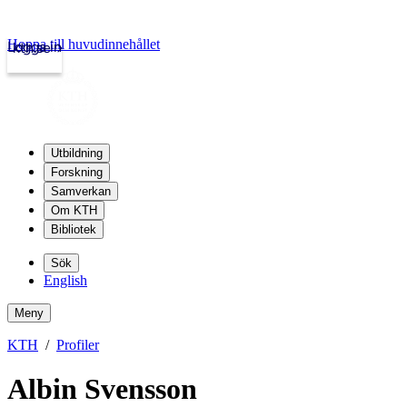
Hoppa till huvudinnehållet
Logga in
kth.se
Utbildning
Forskning
Samverkan
Om KTH
Bibliotek
Sök
English
Meny
KTH
Profiler
Albin Svensson