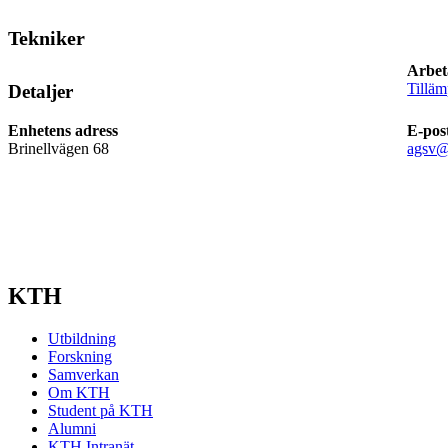
Tekniker
Arbet
Tillä
Detaljer
Enhetens adress
E-pos
Brinellvägen 68
agsv@
KTH
Utbildning
Forskning
Samverkan
Om KTH
Student på KTH
Alumni
KTH Intranät