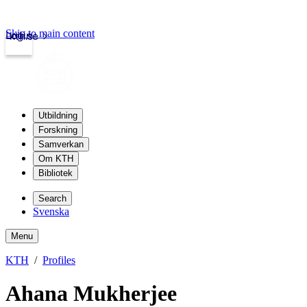
Skip to main content
Login
kth.se
Utbildning
Forskning
Samverkan
Om KTH
Bibliotek
Search
Svenska
Menu
KTH
Profiles
Ahana Mukherjee