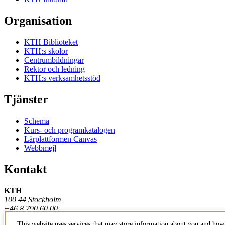
Organisation
KTH Biblioteket
KTH:s skolor
Centrumbildningar
Rektor och ledning
KTH:s verksamhetsstöd
Tjänster
Schema
Kurs- och programkatalogen
Lärplattformen Canvas
Webbmejl
Kontakt
KTH
100 44 Stockholm
+46 8 790 60 00
This website uses services that may store information about you and how 