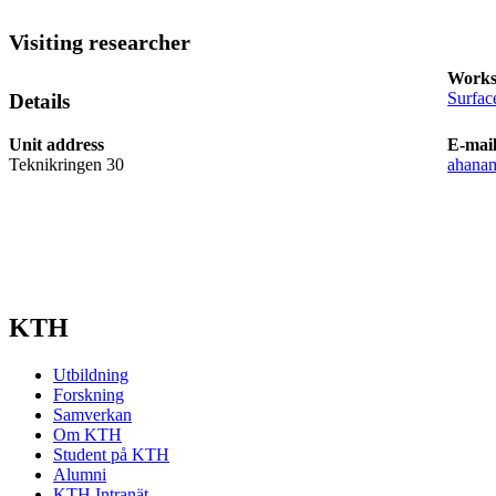
Visiting researcher
Works
Surfac
Details
Unit address
E-mai
Teknikringen 30
ahana
KTH
Utbildning
Forskning
Samverkan
Om KTH
Student på KTH
Alumni
KTH Intranät