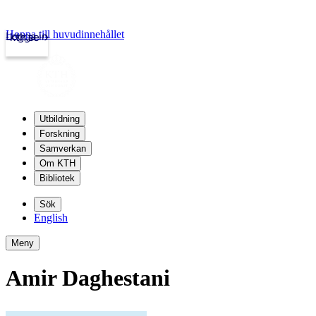
Hoppa till huvudinnehållet
Logga in
kth.se
Utbildning
Forskning
Samverkan
Om KTH
Bibliotek
Sök
English
Meny
Amir Daghestani