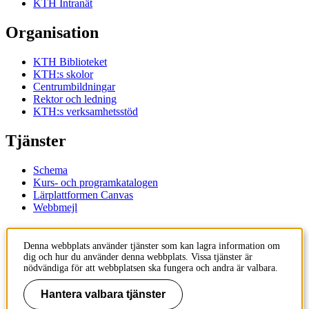
KTH Intranät
Organisation
KTH Biblioteket
KTH:s skolor
Centrumbildningar
Rektor och ledning
KTH:s verksamhetsstöd
Tjänster
Schema
Kurs- och programkatalogen
Lärplattformen Canvas
Webbmejl
Kontakt
Denna webbplats använder tjänster som kan lagra information om
dig och hur du använder denna webbplats. Vissa tjänster är
KTH
nödvändiga för att webbplatsen ska fungera och andra är valbara.
100 44 Stockholm
+46 8 790 60 00
Hantera valbara tjänster