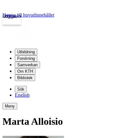
Hoppa till huvudinnehållet
Logga in
kth.se
Utbildning
Forskning
Samverkan
Om KTH
Bibliotek
Sök
English
Meny
Marta Alloisio