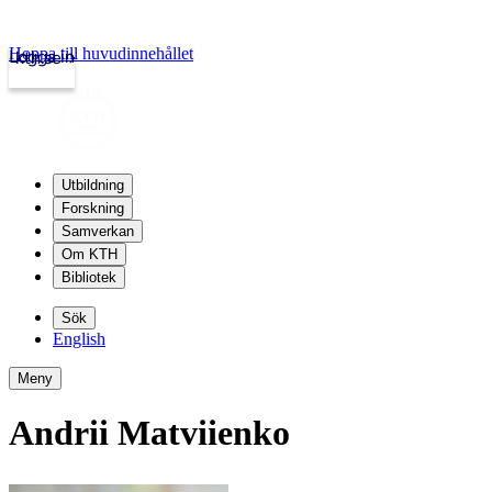
Hoppa till huvudinnehållet
Logga in
kth.se
Utbildning
Forskning
Samverkan
Om KTH
Bibliotek
Sök
English
Meny
Andrii Matviienko