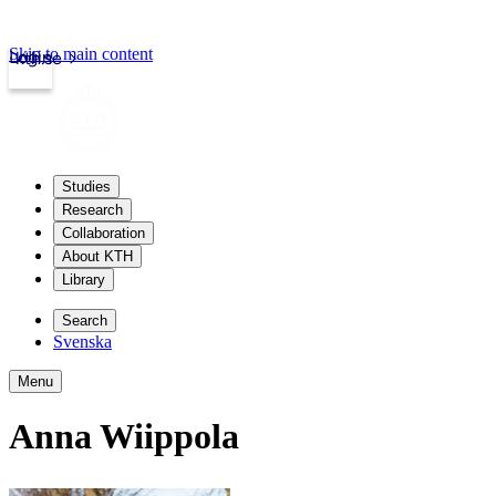
Skip to main content
Login
kth.se
Studies
Research
Collaboration
About KTH
Library
Search
Svenska
Menu
Anna Wiippola