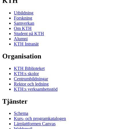
KTH
Utbildning
Forskning
Samverkan
Om KTH
Student på KTH
Alumni
KTH Intranät
Organisation
KTH Biblioteket
KTH:s skolor
Centrumbildningar
Rektor och ledning
KTH:s verksamhetsstöd
Tjänster
Schema
Kurs- och programkatalogen
Lärplattformen Canvas
Webbmejl