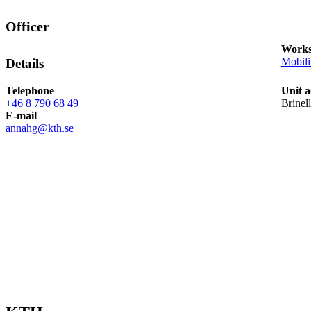
Officer
Works
Mobili
Details
Telephone
Unit a
+46 8 790 68 49
Brinel
E-mail
annahg@kth.se