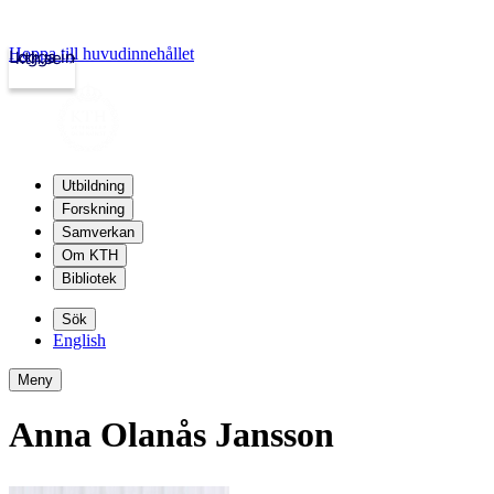
Hoppa till huvudinnehållet
Logga in
kth.se
Utbildning
Forskning
Samverkan
Om KTH
Bibliotek
Sök
English
Meny
Anna Olanås Jansson