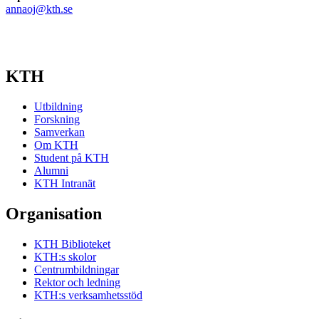
annaoj@kth.se
KTH
Utbildning
Forskning
Samverkan
Om KTH
Student på KTH
Alumni
KTH Intranät
Organisation
KTH Biblioteket
KTH:s skolor
Centrumbildningar
Rektor och ledning
KTH:s verksamhetsstöd