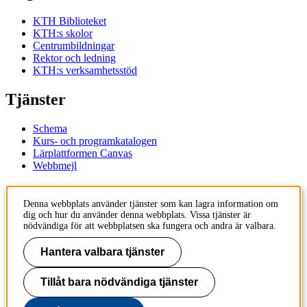
KTH Biblioteket
KTH:s skolor
Centrumbildningar
Rektor och ledning
KTH:s verksamhetsstöd
Tjänster
Schema
Kurs- och programkatalogen
Lärplattformen Canvas
Webbmejl
Kontakt
Denna webbplats använder tjänster som kan lagra information om
dig och hur du använder denna webbplats. Vissa tjänster är
KTH
nödvändiga för att webbplatsen ska fungera och andra är valbara.
100 44 Stockholm
+46 8 790 60 00
Hantera valbara tjänster
Kontakta KTH
Tillåt bara nödvändiga tjänster
Jobba på KTH
Press och media