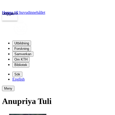
Hoppa till huvudinnehållet
Logga in
kth.se
Utbildning
Forskning
Samverkan
Om KTH
Bibliotek
Sök
English
Meny
Anupriya Tuli