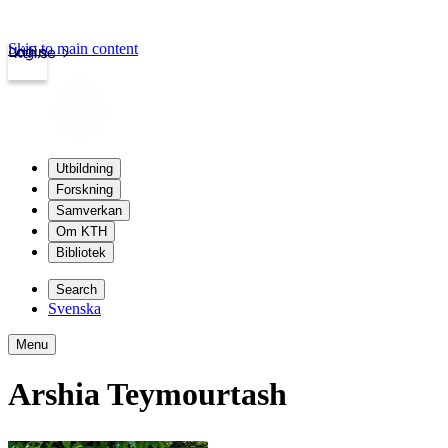
Skip to main content
Login
kth.se
Utbildning
Forskning
Samverkan
Om KTH
Bibliotek
Search
Svenska
Menu
Arshia Teymourtash