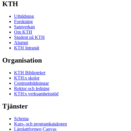
KTH
Utbildning
Forskning
Samverkan
Om KTH
Student på KTH
Alumni
KTH Intranät
Organisation
KTH Biblioteket
KTH:s skolor
Centrumbildningar
Rektor och ledning
KTH:s verksamhetsstöd
Tjänster
Schema
Kurs- och programkatalogen
Lärplattformen Canvas