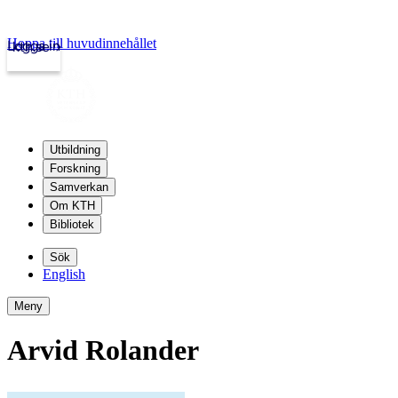
Hoppa till huvudinnehållet
Logga in
kth.se
Utbildning
Forskning
Samverkan
Om KTH
Bibliotek
Sök
English
Meny
Arvid Rolander