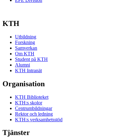
EPE Division
KTH
Utbildning
Forskning
Samverkan
Om KTH
Student på KTH
Alumni
KTH Intranät
Organisation
KTH Biblioteket
KTH:s skolor
Centrumbildningar
Rektor och ledning
KTH:s verksamhetsstöd
Tjänster