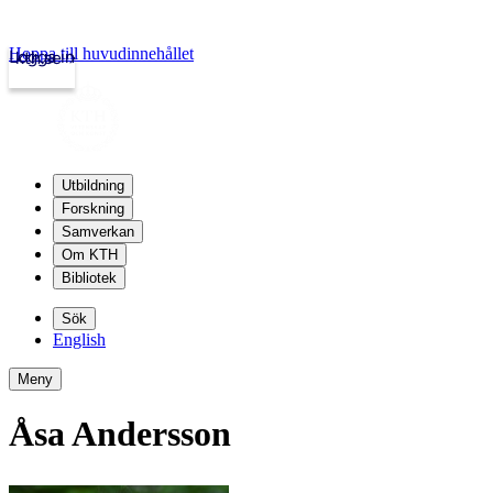
Hoppa till huvudinnehållet
Logga in
kth.se
Utbildning
Forskning
Samverkan
Om KTH
Bibliotek
Sök
English
Meny
Åsa Andersson