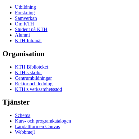
Utbildning
Forskning
Samverkan
Om KTH
Student på KTH
Alumni
KTH Intranät
Organisation
KTH Biblioteket
KTH:s skolor
Centrumbildningar
Rektor och ledning
KTH:s verksamhetsstöd
Tjänster
Schema
Kurs- och programkatalogen
Lärplattformen Canvas
Webbmejl