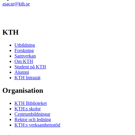
asacar@kth.se
KTH
Utbildning
Forskning
Samverkan
Om KTH
Student på KTH
Alumni
KTH Intranät
Organisation
KTH Biblioteket
KTH:s skolor
Centrumbildningar
Rektor och ledning
KTH:s verksamhetsstöd