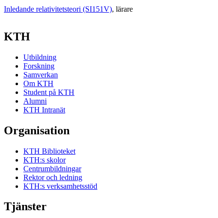
Inledande relativitetsteori (SI151V)
, lärare
KTH
Utbildning
Forskning
Samverkan
Om KTH
Student på KTH
Alumni
KTH Intranät
Organisation
KTH Biblioteket
KTH:s skolor
Centrumbildningar
Rektor och ledning
KTH:s verksamhetsstöd
Tjänster