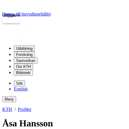
Hoppa till huvudinnehållet
Logga in
kth.se
Utbildning
Forskning
Samverkan
Om KTH
Bibliotek
Sök
English
Meny
KTH
Profiler
Åsa Hansson