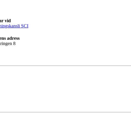
ar vid
ningskansli SCI
ens adress
ringen 8