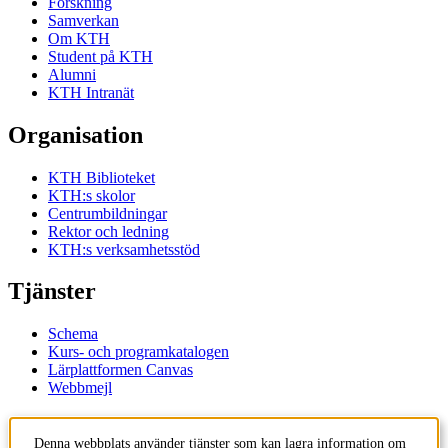
Forskning
Samverkan
Om KTH
Student på KTH
Alumni
KTH Intranät
Organisation
KTH Biblioteket
KTH:s skolor
Centrumbildningar
Rektor och ledning
KTH:s verksamhetsstöd
Tjänster
Schema
Kurs- och programkatalogen
Lärplattformen Canvas
Webbmejl
Kontakt
Denna webbplats använder tjänster som kan lagra information om