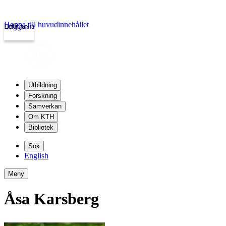
Hoppa till huvudinnehållet
Logga in
kth.se
Utbildning
Forskning
Samverkan
Om KTH
Bibliotek
Sök
English
Meny
Åsa Karsberg