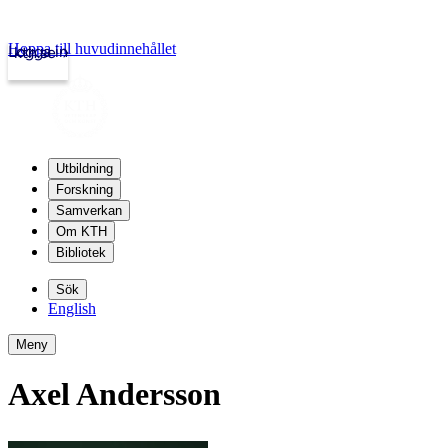
Hoppa till huvudinnehållet
Logga in
kth.se
Utbildning
Forskning
Samverkan
Om KTH
Bibliotek
Sök
English
Meny
Axel Andersson