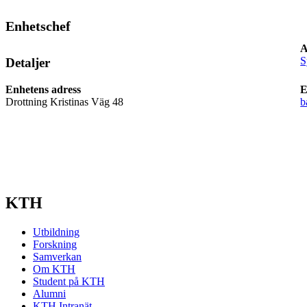
Enhetschef
A
S
Detaljer
Enhetens adress
E
Drottning Kristinas Väg 48
b
KTH
Utbildning
Forskning
Samverkan
Om KTH
Student på KTH
Alumni
KTH Intranät