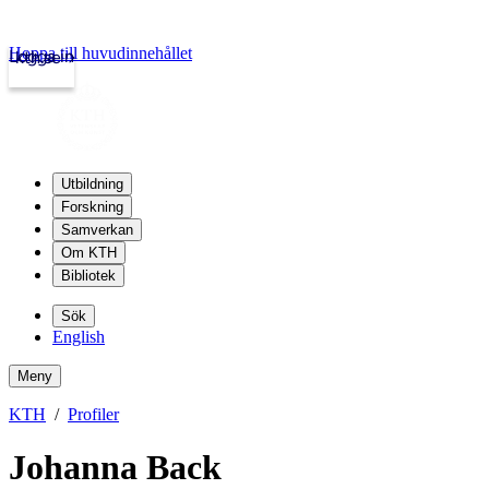
Hoppa till huvudinnehållet
Logga in
kth.se
Utbildning
Forskning
Samverkan
Om KTH
Bibliotek
Sök
English
Meny
KTH
Profiler
Johanna Back