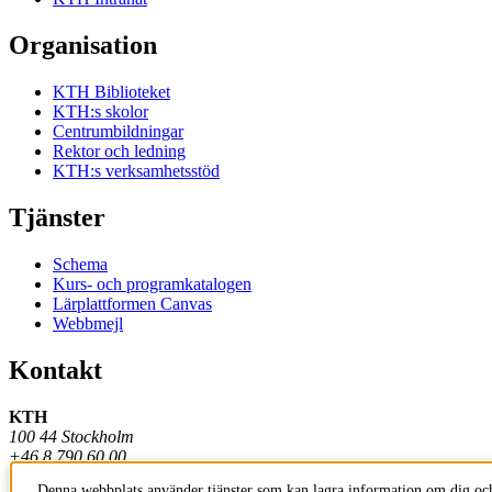
Organisation
KTH Biblioteket
KTH:s skolor
Centrumbildningar
Rektor och ledning
KTH:s verksamhetsstöd
Tjänster
Schema
Kurs- och programkatalogen
Lärplattformen Canvas
Webbmejl
Kontakt
KTH
100 44 Stockholm
+46 8 790 60 00
Denna webbplats använder tjänster som kan lagra information om dig och