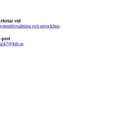
rbetar vid
ystemförvaltning och utveckling
-post
ack7@kth.se