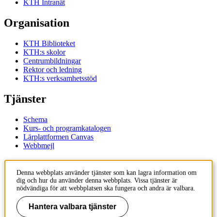
KTH Intranät
Organisation
KTH Biblioteket
KTH:s skolor
Centrumbildningar
Rektor och ledning
KTH:s verksamhetsstöd
Tjänster
Schema
Kurs- och programkatalogen
Lärplattformen Canvas
Webbmejl
Kontakt
Denna webbplats använder tjänster som kan lagra information om
dig och hur du använder denna webbplats. Vissa tjänster är
KTH
nödvändiga för att webbplatsen ska fungera och andra är valbara.
100 44 Stockholm
+46 8 790 60 00
Hantera valbara tjänster