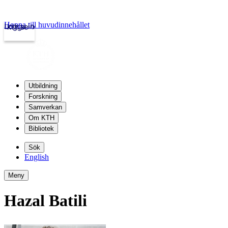
Hoppa till huvudinnehållet
Logga in
kth.se
Utbildning
Forskning
Samverkan
Om KTH
Bibliotek
Sök
English
Meny
Hazal Batili